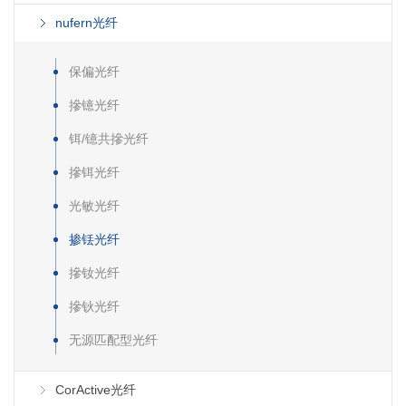
nufern光纤
保偏光纤
摻镱光纤
铒/镱共摻光纤
摻铒光纤
光敏光纤
掺铥光纤
摻钕光纤
摻钬光纤
无源匹配型光纤
CorActive光纤